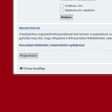
Emlékezz rám
Bejelentkezés rejtettként
REGISZTRÁCIÓ
A belépéshez regisztrált felhasználónak kell lenned. A regisztráció 
győződj meg róla, hogy elfogadod a felhasználási feltételeinket, vala
Használati feltételek
|
Adatvédelmi nyilatkozat
Regisztráció
Fórum kezdőlap