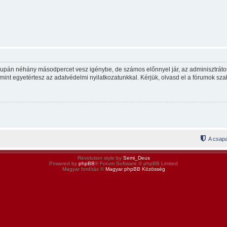
csupán néhány másodpercet vesz igénybe, de számos előnnyel jár, az adminisztrátor p
mint egyetértesz az adatvédelmi nyilatkozatunkkal. Kérjük, olvasd el a fórumok szab
A csapa
Revolution style by
Semi_Deus
Powered by
phpBB
® Forum Software © phpBB Limited
Magyar fordítás ©
Magyar phpBB Közösség