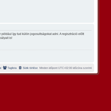
éldául így tud külön jogosultságokat adni. A regisztráció előtt
ályait is!
t
Taglista
Sütik törlése
Minden időpont
UTC+02:00
időzóna szerinti