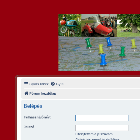
Gyors linkek
GyIK
Fórum kezdőlap
Belépés
Felhasználónév:
Jelszó:
Elfelejtettem a jelszavam
Aktivációs e-mail újraküldése