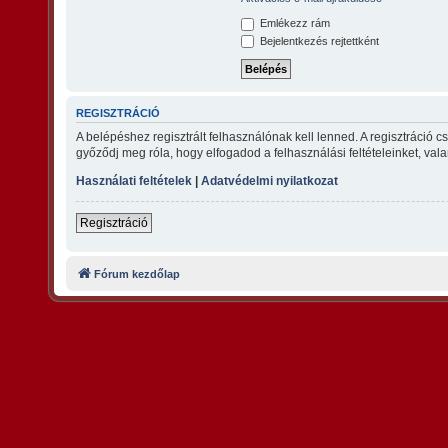
Emlékezz rám
Bejelentkezés rejtettként
REGISZTRÁCIÓ
A belépéshez regisztrált felhasználónak kell lenned. A regisztráció 
győződj meg róla, hogy elfogadod a felhasználási feltételeinket, vala
Használati feltételek
|
Adatvédelmi nyilatkozat
Regisztráció
Fórum kezdőlap