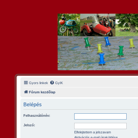
Gyors linkek
GyIK
Fórum kezdőlap
Belépés
Felhasználónév:
Jelszó:
Elfelejtettem a jelszavam
Aktivációs e-mail újraküldése