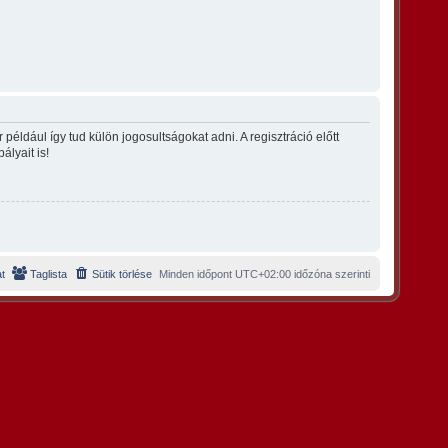
éldául így tud külön jogosultságokat adni. A regisztráció előtt
ályait is!
t
Taglista
Sütik törlése
Minden időpont
UTC+02:00
időzóna szerinti