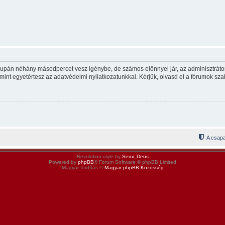
csupán néhány másodpercet vesz igénybe, de számos előnnyel jár, az adminisztrátor p
mint egyetértesz az adatvédelmi nyilatkozatunkkal. Kérjük, olvasd el a fórumok szab
A csapa
Revolution style by
Semi_Deus
Powered by
phpBB
® Forum Software © phpBB Limited
Magyar fordítás ©
Magyar phpBB Közösség