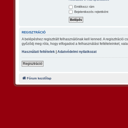
Emlékezz rám
Bejelentkezés rejtettként
REGISZTRÁCIÓ
A belépéshez regisztrált felhasználónak kell lenned. A regisztráció 
győződj meg róla, hogy elfogadod a felhasználási feltételeinket, vala
Használati feltételek
|
Adatvédelmi nyilatkozat
Regisztráció
Fórum kezdőlap