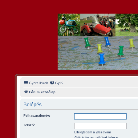
Gyors linkek
GyIK
Fórum kezdőlap
Belépés
Felhasználónév:
Jelszó:
Elfelejtettem a jelszavam
Aktivációs e-mail újraküldése