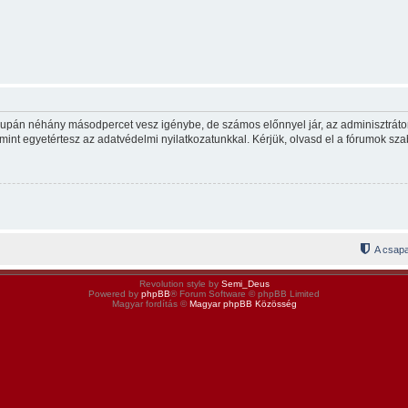
csupán néhány másodpercet vesz igénybe, de számos előnnyel jár, az adminisztrátor p
mint egyetértesz az adatvédelmi nyilatkozatunkkal. Kérjük, olvasd el a fórumok szab
A csapa
Revolution style by
Semi_Deus
Powered by
phpBB
® Forum Software © phpBB Limited
Magyar fordítás ©
Magyar phpBB Közösség