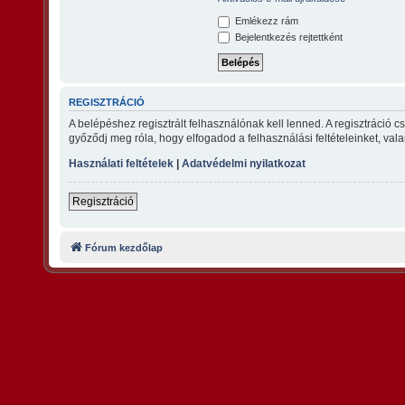
Emlékezz rám
Bejelentkezés rejtettként
REGISZTRÁCIÓ
A belépéshez regisztrált felhasználónak kell lenned. A regisztráció 
győződj meg róla, hogy elfogadod a felhasználási feltételeinket, vala
Használati feltételek
|
Adatvédelmi nyilatkozat
Regisztráció
Fórum kezdőlap