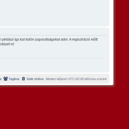
éldául így tud külön jogosultságokat adni. A regisztráció előtt
ályait is!
t
Taglista
Sütik törlése
Minden időpont
UTC+02:00
időzóna szerinti