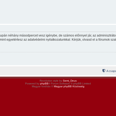
csupán néhány másodpercet vesz igénybe, de számos előnnyel jár, az adminisztrátor p
mint egyetértesz az adatvédelmi nyilatkozatunkkal. Kérjük, olvasd el a fórumok szab
A csapa
Revolution style by
Semi_Deus
Powered by
phpBB
® Forum Software © phpBB Limited
Magyar fordítás ©
Magyar phpBB Közösség