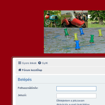
Gyors linkek
GyIK
Fórum kezdőlap
Belépés
Felhasználónév:
Jelszó:
Elfelejtettem a jelszavam
Aktivációs e-mail újraküldése