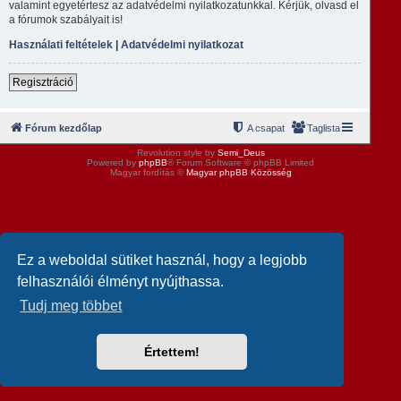
valamint egyetértesz az adatvédelmi nyilatkozatunkkal. Kérjük, olvasd el
a fórumok szabályait is!
Használati feltételek
|
Adatvédelmi nyilatkozat
Regisztráció
Fórum kezdőlap
A csapat
Taglista
Revolution style by
Semi_Deus
Powered by
phpBB
® Forum Software © phpBB Limited
Magyar fordítás ©
Magyar phpBB Közösség
Ez a weboldal sütiket használ, hogy a legjobb
felhasználói élményt nyújthassa.
Tudj meg többet
Értettem!