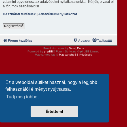
valamint egyetértesz az adatvédelmi nyilatkozatunkkal. Kérjük, olvasd el
a fórumok szabályait is!
Használati feltételek
|
Adatvédelmi nyilatkozat
Regisztráció
Fórum kezdőlap
A csapat
Taglista
Revolution style by
Semi_Deus
Powered by
phpBB
® Forum Software © phpBB Limited
Magyar fordítás ©
Magyar phpBB Közösség
Ez a weboldal sütiket használ, hogy a legjobb
felhasználói élményt nyújthassa.
Tudj meg többet
Értettem!