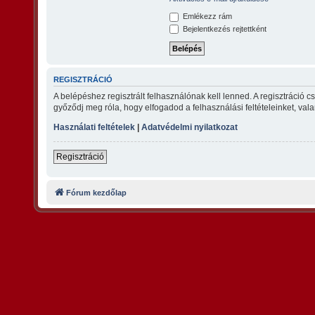
Emlékezz rám
Bejelentkezés rejtettként
REGISZTRÁCIÓ
A belépéshez regisztrált felhasználónak kell lenned. A regisztráció 
győződj meg róla, hogy elfogadod a felhasználási feltételeinket, vala
Használati feltételek
|
Adatvédelmi nyilatkozat
Regisztráció
Fórum kezdőlap