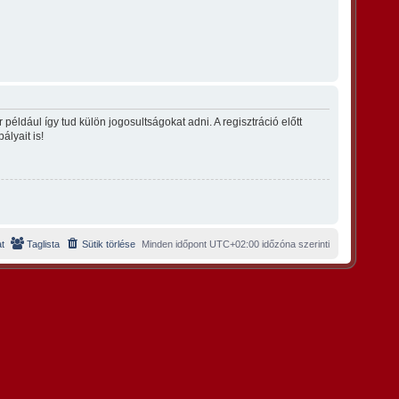
éldául így tud külön jogosultságokat adni. A regisztráció előtt
ályait is!
t
Taglista
Sütik törlése
Minden időpont
UTC+02:00
időzóna szerinti