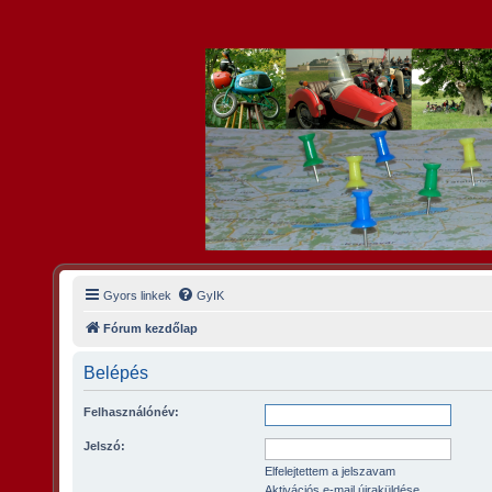
Gyors linkek
GyIK
Fórum kezdőlap
Belépés
Felhasználónév:
Jelszó:
Elfelejtettem a jelszavam
Aktivációs e-mail újraküldése