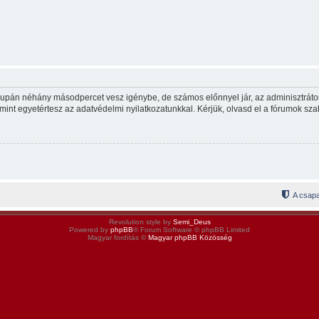
csupán néhány másodpercet vesz igénybe, de számos előnnyel jár, az adminisztrátor p
mint egyetértesz az adatvédelmi nyilatkozatunkkal. Kérjük, olvasd el a fórumok szab
A csapa
Revolution style by
Semi_Deus
Powered by
phpBB
® Forum Software © phpBB Limited
Magyar fordítás ©
Magyar phpBB Közösség