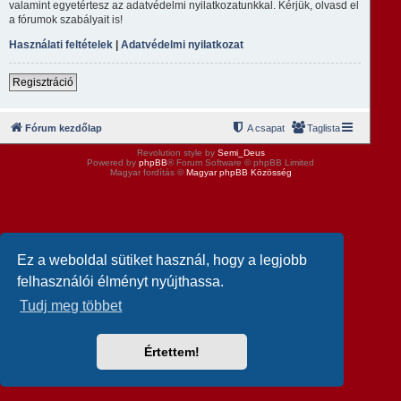
valamint egyetértesz az adatvédelmi nyilatkozatunkkal. Kérjük, olvasd el
a fórumok szabályait is!
Használati feltételek
|
Adatvédelmi nyilatkozat
Regisztráció
Fórum kezdőlap
A csapat
Taglista
Revolution style by
Semi_Deus
Powered by
phpBB
® Forum Software © phpBB Limited
Magyar fordítás ©
Magyar phpBB Közösség
Ez a weboldal sütiket használ, hogy a legjobb
felhasználói élményt nyújthassa.
Tudj meg többet
Értettem!