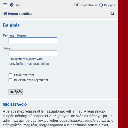
GyIK
Regisztráció
Belépés
K
Fórum kezdőlap
e
Belépés
r
e
Felhasználónév:
s
é
Jelszó:
s
Elfelejtettem a jelszavam
Aktivációs e-mail újraküldése
Emlékezz rám
Bejelentkezés rejtettként
REGISZTRÁCIÓ
A belépéshez regisztrált felhasználónak kell lenned. A regisztráció
csupán néhány másodpercet vesz igénybe, de számos előnnyel jár, az
adminisztrátor például így tud külön jogosultságokat adni. A regisztráció
előtt győződj meg róla, hogy elfogadod a felhasználási feltételeinket,