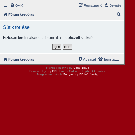
GyIK
Regisztráció
Belépés
K
Fórum kezdőlap
e
Sütik törlése
r
e
Biztosan törölni akarod a fórum által létrehozott sütiket?
s
é
s
Fórum kezdőlap
A csapat
Taglista
Revolution style by
Semi_Deus
Powered by
phpBB
® Forum Software © phpBB Limited
Magyar fordítás ©
Magyar phpBB Közösség