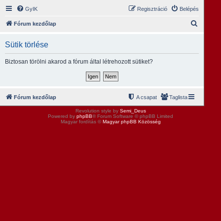
GyIK
Regisztráció
Belépés
K
Fórum kezdőlap
e
Sütik törlése
r
e
Biztosan törölni akarod a fórum által létrehozott sütiket?
s
é
s
Fórum kezdőlap
A csapat
Taglista
Revolution style by
Semi_Deus
Powered by
phpBB
® Forum Software © phpBB Limited
Magyar fordítás ©
Magyar phpBB Közösség