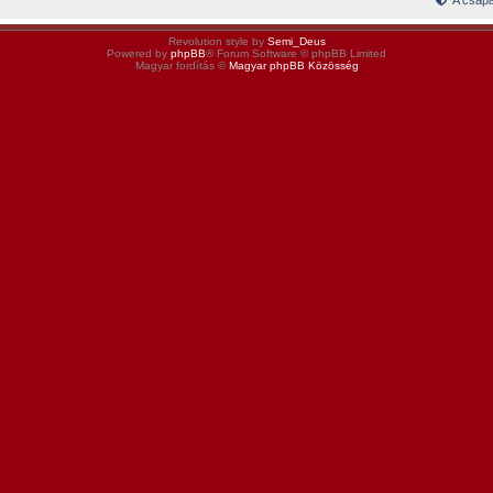
A csapa
Revolution style by
Semi_Deus
Powered by
phpBB
® Forum Software © phpBB Limited
Magyar fordítás ©
Magyar phpBB Közösség