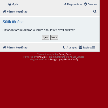
GyIK
Regisztráció
Belépés
K
Fórum kezdőlap
e
Sütik törlése
r
e
Biztosan törölni akarod a fórum által létrehozott sütiket?
s
é
s
Fórum kezdőlap
A csapat
Taglista
Revolution style by
Semi_Deus
Powered by
phpBB
® Forum Software © phpBB Limited
Magyar fordítás ©
Magyar phpBB Közösség