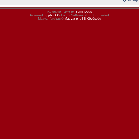
A csapa
Revolution style by
Semi_Deus
Powered by
phpBB
® Forum Software © phpBB Limited
Magyar fordítás ©
Magyar phpBB Közösség