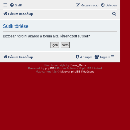
GyIK
Regisztráció
Belépés
K
Fórum kezdőlap
e
Sütik törlése
r
e
Biztosan törölni akarod a fórum által létrehozott sütiket?
s
é
s
Fórum kezdőlap
A csapat
Taglista
Revolution style by
Semi_Deus
Powered by
phpBB
® Forum Software © phpBB Limited
Magyar fordítás ©
Magyar phpBB Közösség