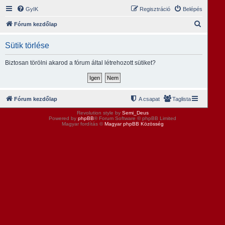
GyIK
Regisztráció
Belépés
K
Fórum kezdőlap
e
Sütik törlése
r
e
Biztosan törölni akarod a fórum által létrehozott sütiket?
s
é
s
Fórum kezdőlap
A csapat
Taglista
Revolution style by
Semi_Deus
Powered by
phpBB
® Forum Software © phpBB Limited
Magyar fordítás ©
Magyar phpBB Közösség