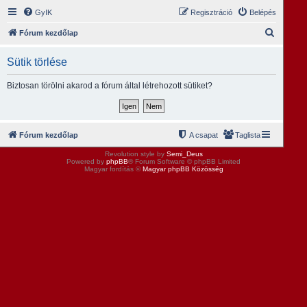
GyIK
Regisztráció
Belépés
K
Fórum kezdőlap
e
Sütik törlése
r
e
Biztosan törölni akarod a fórum által létrehozott sütiket?
s
é
s
Fórum kezdőlap
A csapat
Taglista
Revolution style by
Semi_Deus
Powered by
phpBB
® Forum Software © phpBB Limited
Magyar fordítás ©
Magyar phpBB Közösség