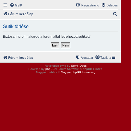
GyIK
Regisztráció
Belépés
K
Fórum kezdőlap
e
Sütik törlése
r
e
Biztosan törölni akarod a fórum által létrehozott sütiket?
s
é
s
Fórum kezdőlap
A csapat
Taglista
Revolution style by
Semi_Deus
Powered by
phpBB
® Forum Software © phpBB Limited
Magyar fordítás ©
Magyar phpBB Közösség