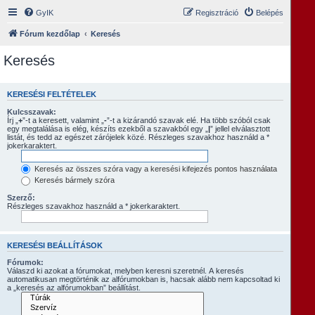
GyIK
Regisztráció
Belépés
Fórum kezdőlap
Keresés
Keresés
KERESÉSI FELTÉTELEK
Kulcsszavak:
Írj „
+
”-t a keresett, valamint „
-
”-t a kizárandó szavak elé. Ha több szóból csak
egy megtalálása is elég, készíts ezekből a szavakból egy „
|
” jellel elválasztott
listát, és tedd az egészet zárójelek közé. Részleges szavakhoz használd a *
jokerkaraktert.
Keresés az összes szóra vagy a keresési kifejezés pontos használata
Keresés bármely szóra
Szerző:
Részleges szavakhoz használd a * jokerkaraktert.
KERESÉSI BEÁLLÍTÁSOK
Fórumok:
Válaszd ki azokat a fórumokat, melyben keresni szeretnél. A keresés
automatikusan megtörténik az alfórumokban is, hacsak alább nem kapcsoltad ki
a „keresés az alfórumokban” beállítást.