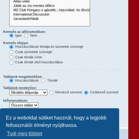
Keresés az alfórumokban:
Igen
Nem
Keresés tárgya:
Hozzászólások témája és üzenetek szövege
Csak üzenetek szövege
Csak témák címe
Csak témák első hozzászólása
Találatok megjelenítése:
Hozzászólások
Témák
Találatok rendezése:
Növekvő sorrend
Csökkenő sorrend
Időintervallum:
Hozzászólások első:
Ez a weboldal sütiket használ, hogy a legjobb
A teljes hozzászólás megjelenítéséhez állítsd 0-ra.
karakterének megjelenítése
felhasználói élményt nyújthassa.
Tudj meg többet