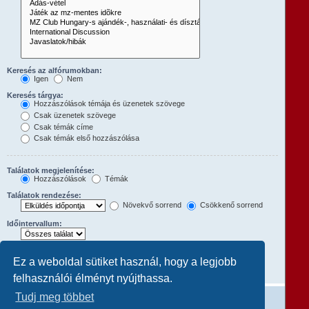
Keresés az alfórumokban:
Igen
Nem
Keresés tárgya:
Hozzászólások témája és üzenetek szövege
Csak üzenetek szövege
Csak témák címe
Csak témák első hozzászólása
Találatok megjelenítése:
Hozzászólások
Témák
Találatok rendezése:
Növekvő sorrend
Csökkenő sorrend
Időintervallum:
Hozzászólások első:
Ez a weboldal sütiket használ, hogy a legjobb
A teljes hozzászólás megjelenítéséhez állítsd 0-ra.
karakterének megjelenítése
felhasználói élményt nyújthassa.
Tudj meg többet