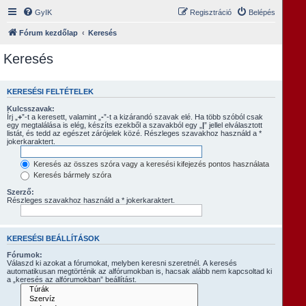
GyIK
Regisztráció
Belépés
Fórum kezdőlap
Keresés
Keresés
KERESÉSI FELTÉTELEK
Kulcsszavak:
Írj „
+
”-t a keresett, valamint „
-
”-t a kizárandó szavak elé. Ha több szóból csak
egy megtalálása is elég, készíts ezekből a szavakból egy „
|
” jellel elválasztott
listát, és tedd az egészet zárójelek közé. Részleges szavakhoz használd a *
jokerkaraktert.
Keresés az összes szóra vagy a keresési kifejezés pontos használata
Keresés bármely szóra
Szerző:
Részleges szavakhoz használd a * jokerkaraktert.
KERESÉSI BEÁLLÍTÁSOK
Fórumok:
Válaszd ki azokat a fórumokat, melyben keresni szeretnél. A keresés
automatikusan megtörténik az alfórumokban is, hacsak alább nem kapcsoltad ki
a „keresés az alfórumokban” beállítást.