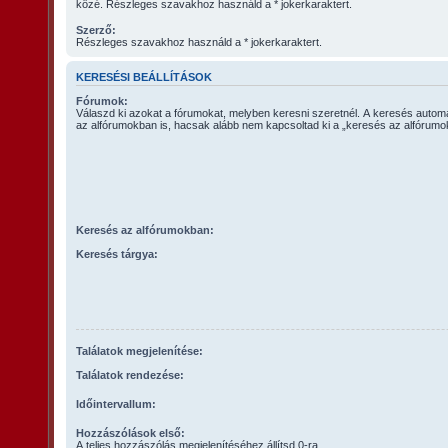
közé. Részleges szavakhoz használd a * jokerkaraktert.
Szerző:
Részleges szavakhoz használd a * jokerkaraktert.
KERESÉSI BEÁLLÍTÁSOK
Fórumok:
Válaszd ki azokat a fórumokat, melyben keresni szeretnél. A keresés autom
az alfórumokban is, hacsak alább nem kapcsoltad ki a „keresés az alfórumok
Keresés az alfórumokban:
Keresés tárgya:
Találatok megjelenítése:
Találatok rendezése:
Időintervallum:
Hozzászólások első:
A teljes hozzászólás megjelenítéséhez állítsd 0-ra.