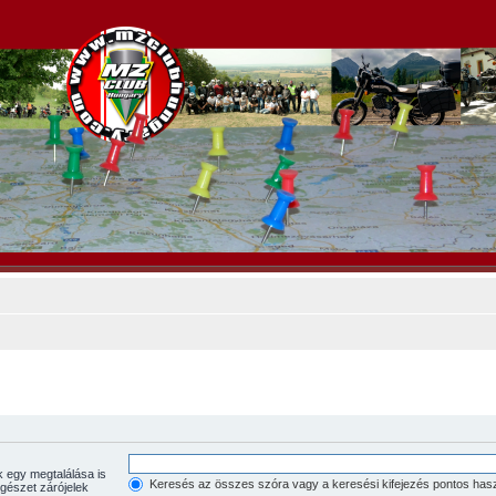
Keresés az összes szóra vagy a keresési kifejezés pontos has
z egészet zárójelek