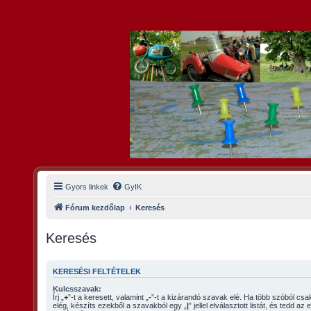
Gyors linkek
GyIK
Fórum kezdőlap
Keresés
Keresés
KERESÉSI FELTÉTELEK
Kulcsszavak:
Írj „
+
”-t a keresett, valamint „
-
”-t a kizárandó szavak elé. Ha több szóból csak egy megtalálása is
elég, készíts ezekből a szavakból egy „
|
” jellel elválasztott listát, és tedd a