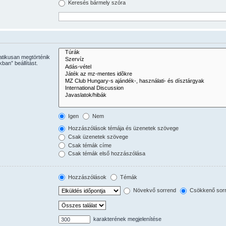
Keresés bármely szóra
atikusan megtörténik
ban” beállítást.
Igen
Nem
Hozzászólások témája és üzenetek szövege
Csak üzenetek szövege
Csak témák címe
Csak témák első hozzászólása
Hozzászólások
Témák
Növekvő sorrend
Csökkenő sor
karakterének megjelenítése