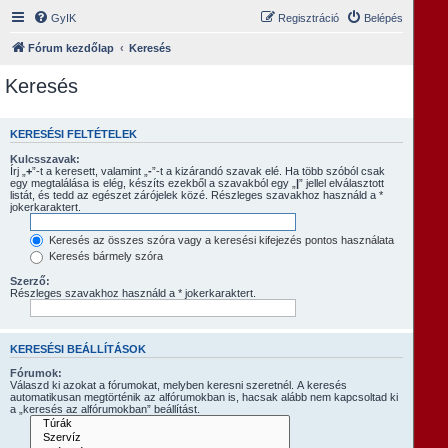
GyIK
Regisztráció
Belépés
Fórum kezdőlap
Keresés
Keresés
KERESÉSI FELTÉTELEK
Kulcsszavak:
Írj „
+
”-t a keresett, valamint „
-
”-t a kizárandó szavak elé. Ha több szóból csak
egy megtalálása is elég, készíts ezekből a szavakból egy „
|
” jellel elválasztott
listát, és tedd az egészet zárójelek közé. Részleges szavakhoz használd a *
jokerkaraktert.
Keresés az összes szóra vagy a keresési kifejezés pontos használata
Keresés bármely szóra
Szerző:
Részleges szavakhoz használd a * jokerkaraktert.
KERESÉSI BEÁLLÍTÁSOK
Fórumok:
Válaszd ki azokat a fórumokat, melyben keresni szeretnél. A keresés
automatikusan megtörténik az alfórumokban is, hacsak alább nem kapcsoltad ki
a „keresés az alfórumokban” beállítást.