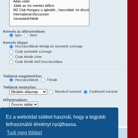
Keresés az alfórumokban:
Igen
Nem
Keresés tárgya:
Hozzászólások témája és üzenetek szövege
Csak üzenetek szövege
Csak témák címe
Csak témák első hozzászólása
Találatok megjelenítése:
Hozzászólások
Témák
Találatok rendezése:
Növekvő sorrend
Csökkenő sorrend
Időintervallum:
Hozzászólások első:
Ez a weboldal sütiket használ, hogy a legjobb
A teljes hozzászólás megjelenítéséhez állítsd 0-ra.
karakterének megjelenítése
felhasználói élményt nyújthassa.
Tudj meg többet