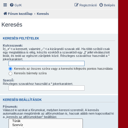
GyIK
Regisztráció
Belépés
Fórum kezdőlap
Keresés
Keresés
KERESÉSI FELTÉTELEK
Kulcsszavak:
Írj „
+
”-t a keresett, valamint „
-
”-t a kizárandó szavak elé. Ha több szóból csak
egy megtalálása is elég, készíts ezekből a szavakból egy „
|
” jellel elválasztott
listát, és tedd az egészet zárójelek közé. Részleges szavakhoz használd a *
jokerkaraktert.
Keresés az összes szóra vagy a keresési kifejezés pontos használata
Keresés bármely szóra
Szerző:
Részleges szavakhoz használd a * jokerkaraktert.
KERESÉSI BEÁLLÍTÁSOK
Fórumok:
Válaszd ki azokat a fórumokat, melyben keresni szeretnél. A keresés
automatikusan megtörténik az alfórumokban is, hacsak alább nem kapcsoltad ki
a „keresés az alfórumokban” beállítást.