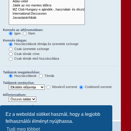
Keresés az alfórumokban:
Igen
Nem
Keresés tárgya:
Hozzászólások témája és üzenetek szövege
Csak üzenetek szövege
Csak témák címe
Csak témák első hozzászólása
Találatok megjelenítése:
Hozzászólások
Témák
Találatok rendezése:
Növekvő sorrend
Csökkenő sorrend
Időintervallum:
Hozzászólások első:
A teljes hozzászólás megjelenítéséhez állítsd 0-ra.
Ez a weboldal sütiket használ, hogy a legjobb
karakterének megjelenítése
felhasználói élményt nyújthassa.
Tudj meg többet