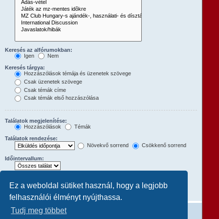
Keresés az alfórumokban:
Igen
Nem
Keresés tárgya:
Hozzászólások témája és üzenetek szövege
Csak üzenetek szövege
Csak témák címe
Csak témák első hozzászólása
Találatok megjelenítése:
Hozzászólások
Témák
Találatok rendezése:
Növekvő sorrend
Csökkenő sorrend
Időintervallum:
Hozzászólások első:
Ez a weboldal sütiket használ, hogy a legjobb
A teljes hozzászólás megjelenítéséhez állítsd 0-ra.
karakterének megjelenítése
felhasználói élményt nyújthassa.
Tudj meg többet