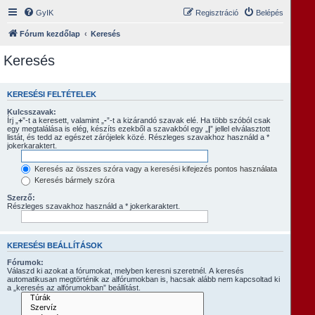
GyIK
Regisztráció
Belépés
Fórum kezdőlap
Keresés
Keresés
KERESÉSI FELTÉTELEK
Kulcsszavak:
Írj „
+
”-t a keresett, valamint „
-
”-t a kizárandó szavak elé. Ha több szóból csak
egy megtalálása is elég, készíts ezekből a szavakból egy „
|
” jellel elválasztott
listát, és tedd az egészet zárójelek közé. Részleges szavakhoz használd a *
jokerkaraktert.
Keresés az összes szóra vagy a keresési kifejezés pontos használata
Keresés bármely szóra
Szerző:
Részleges szavakhoz használd a * jokerkaraktert.
KERESÉSI BEÁLLÍTÁSOK
Fórumok:
Válaszd ki azokat a fórumokat, melyben keresni szeretnél. A keresés
automatikusan megtörténik az alfórumokban is, hacsak alább nem kapcsoltad ki
a „keresés az alfórumokban” beállítást.