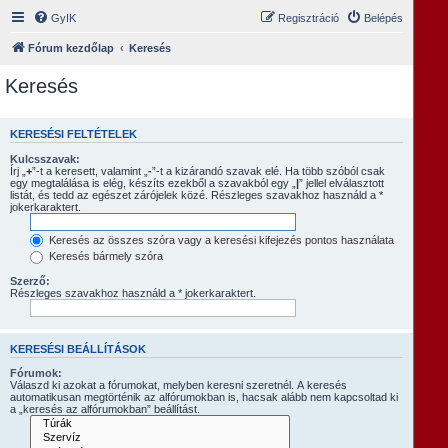
GyIK
Regisztráció
Belépés
Fórum kezdőlap
Keresés
Keresés
KERESÉSI FELTÉTELEK
Kulcsszavak:
Írj „
+
”-t a keresett, valamint „
-
”-t a kizárandó szavak elé. Ha több szóból csak
egy megtalálása is elég, készíts ezekből a szavakból egy „
|
” jellel elválasztott
listát, és tedd az egészet zárójelek közé. Részleges szavakhoz használd a *
jokerkaraktert.
Keresés az összes szóra vagy a keresési kifejezés pontos használata
Keresés bármely szóra
Szerző:
Részleges szavakhoz használd a * jokerkaraktert.
KERESÉSI BEÁLLÍTÁSOK
Fórumok:
Válaszd ki azokat a fórumokat, melyben keresni szeretnél. A keresés
automatikusan megtörténik az alfórumokban is, hacsak alább nem kapcsoltad ki
a „keresés az alfórumokban” beállítást.