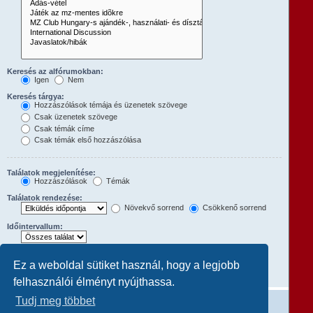
Keresés az alfórumokban:
Igen
Nem
Keresés tárgya:
Hozzászólások témája és üzenetek szövege
Csak üzenetek szövege
Csak témák címe
Csak témák első hozzászólása
Találatok megjelenítése:
Hozzászólások
Témák
Találatok rendezése:
Növekvő sorrend
Csökkenő sorrend
Időintervallum:
Hozzászólások első:
Ez a weboldal sütiket használ, hogy a legjobb
A teljes hozzászólás megjelenítéséhez állítsd 0-ra.
karakterének megjelenítése
felhasználói élményt nyújthassa.
Tudj meg többet