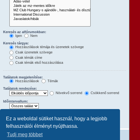
Keresés az alfórumokban:
Igen
Nem
Keresés tárgya:
Hozzászólások témája és üzenetek szövege
Csak üzenetek szövege
Csak témák címe
Csak témák első hozzászólása
Találatok megjelenítése:
Hozzászólások
Témák
Találatok rendezése:
Növekvő sorrend
Csökkenő sorrend
Időintervallum:
Hozzászólások első:
Ez a weboldal sütiket használ, hogy a legjobb
A teljes hozzászólás megjelenítéséhez állítsd 0-ra.
karakterének megjelenítése
felhasználói élményt nyújthassa.
Tudj meg többet