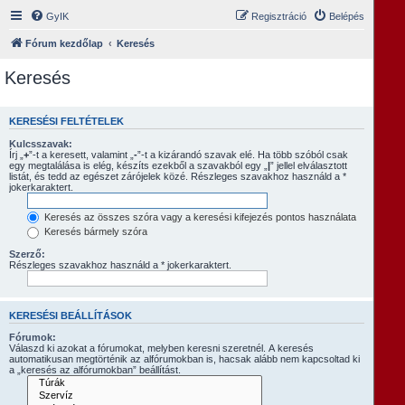
GyIK
Regisztráció
Belépés
Fórum kezdőlap
Keresés
Keresés
KERESÉSI FELTÉTELEK
Kulcsszavak:
Írj „
+
”-t a keresett, valamint „
-
”-t a kizárandó szavak elé. Ha több szóból csak
egy megtalálása is elég, készíts ezekből a szavakból egy „
|
” jellel elválasztott
listát, és tedd az egészet zárójelek közé. Részleges szavakhoz használd a *
jokerkaraktert.
Keresés az összes szóra vagy a keresési kifejezés pontos használata
Keresés bármely szóra
Szerző:
Részleges szavakhoz használd a * jokerkaraktert.
KERESÉSI BEÁLLÍTÁSOK
Fórumok:
Válaszd ki azokat a fórumokat, melyben keresni szeretnél. A keresés
automatikusan megtörténik az alfórumokban is, hacsak alább nem kapcsoltad ki
a „keresés az alfórumokban” beállítást.