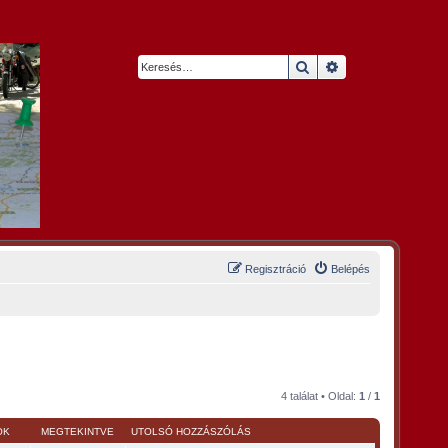
Keresés
Részletes keresés
Regisztráció
Belépés
4 találat • Oldal:
1
/
1
OK
MEGTEKINTVE
UTOLSÓ HOZZÁSZÓLÁS