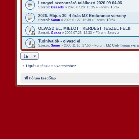
Lengyel szezonzáró találkozó 2026.09.04-06.
Szerző:
kiszsebi
»
2026.07.20. 13:35
» Fórum:
Túrák
2026. Május 30. 4 órás MZ Endurance verseny
Szerző:
Samu
»
2026.01.27. 16:39
» Fórum:
Túrák
OLVASD EL, MIELŐTT KÉRDÉST TESZEL FEL!!!
Szerző:
Gexxx
»
2009.07.23. 12:33
» Fórum:
Szervíz
Tudnivalók - olvasd el!
Szerző:
Samu
»
2008.11.16. 17:56
» Fórum:
MZ Club Hungary-s aj
Ugrás a részletes kereséshez
Fórum kezdőlap