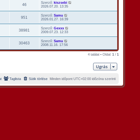
Szerző:
kiszsebi
46
2026.07.20. 13:35
Szerző:
Samu
951
2026.01.27. 16:39
Szerző:
Gexxx
38981
2009.07.23. 12:33
Szerző:
Samu
30463
2008.11.16. 17:56
4 találat • Oldal:
1
/
1
Ugrás
t
Taglista
Sütik törlése
Minden időpont
UTC+02:00
időzóna szerinti