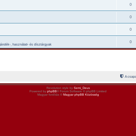
0
0
0
0
ándék-, használati- és dísztárgyak
A csapa
Revolution style by
Semi_Deus
Powered by
phpBB
® Forum Software © phpBB Limited
Magyar fordítás ©
Magyar phpBB Közösség