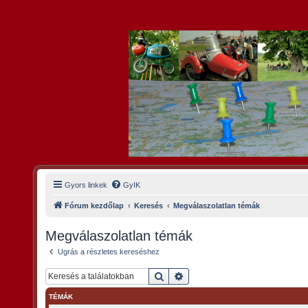
Gyors linkek
GyIK
Fórum kezdőlap
Keresés
Megválaszolatlan témák
Megválaszolatlan témák
Ugrás a részletes kereséshez
Keresés
Részletes keresés
TÉMÁK