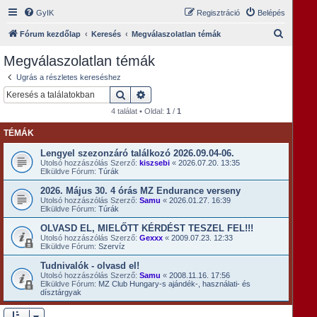
GyIK
Regisztráció
Belépés
K
Fórum kezdőlap
Keresés
Megválaszolatlan témák
e
Megválaszolatlan témák
r
Ugrás a részletes kereséshez
e
Keresés
Részletes keresés
s
4 találat • Oldal:
1
/
1
é
TÉMÁK
s
Lengyel szezonzáró találkozó 2026.09.04-06.
Utolsó hozzászólás Szerző:
kiszsebi
«
2026.07.20. 13:35
Elküldve Fórum:
Túrák
2026. Május 30. 4 órás MZ Endurance verseny
Utolsó hozzászólás Szerző:
Samu
«
2026.01.27. 16:39
Elküldve Fórum:
Túrák
OLVASD EL, MIELŐTT KÉRDÉST TESZEL FEL!!!
Utolsó hozzászólás Szerző:
Gexxx
«
2009.07.23. 12:33
Elküldve Fórum:
Szervíz
Tudnivalók - olvasd el!
Utolsó hozzászólás Szerző:
Samu
«
2008.11.16. 17:56
Elküldve Fórum:
MZ Club Hungary-s ajándék-, használati- és
dísztárgyak