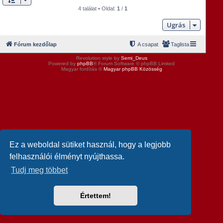
4 találat • Oldal:
1
/
1
Ugrás
Fórum kezdőlap
A csapat
Taglista
Revolution style by
Semi_Deus
Powered by
phpBB
® Forum Software © phpBB Limited
Magyar fordítás ©
Magyar phpBB Közösség
Ez a weboldal sütiket használ, hogy a legjobb
felhasználói élményt nyújthassa.
Tudj meg többet
Értettem!