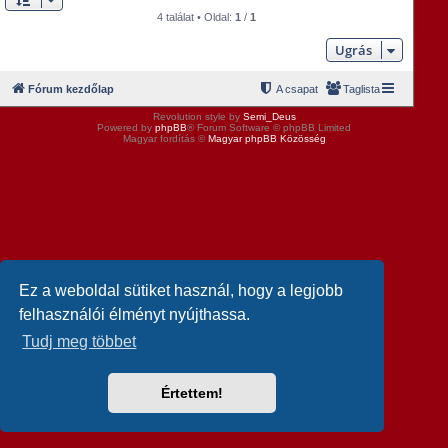
4 találat • Oldal:
1
/
1
Ugrás
Fórum kezdőlap
A csapat
Taglista
Revolution style by
Semi_Deus
Powered by
phpBB
® Forum Software © phpBB Limited
Magyar fordítás ©
Magyar phpBB Közösség
Ez a weboldal sütiket használ, hogy a legjobb
felhasználói élményt nyújthassa.
Tudj meg többet
Értettem!