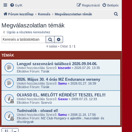
GyIK
Regisztráció
Belépés
K
Fórum kezdőlap
Keresés
Megválaszolatlan témák
e
Megválaszolatlan témák
r
Ugrás a részletes kereséshez
e
Keresés
Részletes keresés
s
4 találat • Oldal:
1
/
1
é
TÉMÁK
s
Lengyel szezonzáró találkozó 2026.09.04-06.
Utolsó hozzászólás Szerző:
kiszsebi
«
2026.07.20. 13:35
Elküldve Fórum:
Túrák
2026. Május 30. 4 órás MZ Endurance verseny
Utolsó hozzászólás Szerző:
Samu
«
2026.01.27. 16:39
Elküldve Fórum:
Túrák
OLVASD EL, MIELŐTT KÉRDÉST TESZEL FEL!!!
Utolsó hozzászólás Szerző:
Gexxx
«
2009.07.23. 12:33
Elküldve Fórum:
Szervíz
Tudnivalók - olvasd el!
Utolsó hozzászólás Szerző:
Samu
«
2008.11.16. 17:56
Elküldve Fórum:
MZ Club Hungary-s ajándék-, használati- és
dísztárgyak