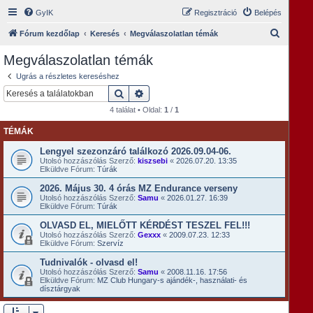
GyIK
Regisztráció
Belépés
K
Fórum kezdőlap
Keresés
Megválaszolatlan témák
e
Megválaszolatlan témák
r
Ugrás a részletes kereséshez
e
Keresés
Részletes keresés
s
4 találat • Oldal:
1
/
1
é
TÉMÁK
s
Lengyel szezonzáró találkozó 2026.09.04-06.
Utolsó hozzászólás Szerző:
kiszsebi
«
2026.07.20. 13:35
Elküldve Fórum:
Túrák
2026. Május 30. 4 órás MZ Endurance verseny
Utolsó hozzászólás Szerző:
Samu
«
2026.01.27. 16:39
Elküldve Fórum:
Túrák
OLVASD EL, MIELŐTT KÉRDÉST TESZEL FEL!!!
Utolsó hozzászólás Szerző:
Gexxx
«
2009.07.23. 12:33
Elküldve Fórum:
Szervíz
Tudnivalók - olvasd el!
Utolsó hozzászólás Szerző:
Samu
«
2008.11.16. 17:56
Elküldve Fórum:
MZ Club Hungary-s ajándék-, használati- és
dísztárgyak