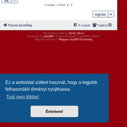
4 találat • Oldal:
1
/
1
Ugrás
Fórum kezdőlap
A csapat
Taglista
Revolution style by
Semi_Deus
Powered by
phpBB
® Forum Software © phpBB Limited
Magyar fordítás ©
Magyar phpBB Közösség
Ez a weboldal sütiket használ, hogy a legjobb
felhasználói élményt nyújthassa.
Tudj meg többet
Értettem!