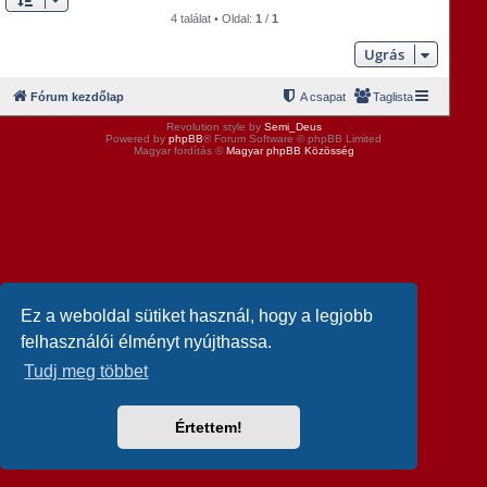
4 találat • Oldal:
1
/
1
Ugrás
Fórum kezdőlap
A csapat
Taglista
Revolution style by
Semi_Deus
Powered by
phpBB
® Forum Software © phpBB Limited
Magyar fordítás ©
Magyar phpBB Közösség
Ez a weboldal sütiket használ, hogy a legjobb
felhasználói élményt nyújthassa.
Tudj meg többet
Értettem!