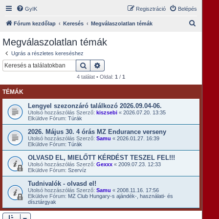
GyIK
Regisztráció
Belépés
K
Fórum kezdőlap
Keresés
Megválaszolatlan témák
e
Megválaszolatlan témák
r
Ugrás a részletes kereséshez
e
Keresés
Részletes keresés
s
4 találat • Oldal:
1
/
1
é
TÉMÁK
s
Lengyel szezonzáró találkozó 2026.09.04-06.
Utolsó hozzászólás Szerző:
kiszsebi
«
2026.07.20. 13:35
Elküldve Fórum:
Túrák
2026. Május 30. 4 órás MZ Endurance verseny
Utolsó hozzászólás Szerző:
Samu
«
2026.01.27. 16:39
Elküldve Fórum:
Túrák
OLVASD EL, MIELŐTT KÉRDÉST TESZEL FEL!!!
Utolsó hozzászólás Szerző:
Gexxx
«
2009.07.23. 12:33
Elküldve Fórum:
Szervíz
Tudnivalók - olvasd el!
Utolsó hozzászólás Szerző:
Samu
«
2008.11.16. 17:56
Elküldve Fórum:
MZ Club Hungary-s ajándék-, használati- és
dísztárgyak