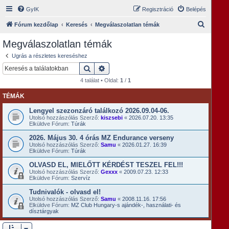
GyIK
Regisztráció
Belépés
K
Fórum kezdőlap
Keresés
Megválaszolatlan témák
e
Megválaszolatlan témák
r
Ugrás a részletes kereséshez
e
Keresés
Részletes keresés
s
4 találat • Oldal:
1
/
1
é
TÉMÁK
s
Lengyel szezonzáró találkozó 2026.09.04-06.
Utolsó hozzászólás Szerző:
kiszsebi
«
2026.07.20. 13:35
Elküldve Fórum:
Túrák
2026. Május 30. 4 órás MZ Endurance verseny
Utolsó hozzászólás Szerző:
Samu
«
2026.01.27. 16:39
Elküldve Fórum:
Túrák
OLVASD EL, MIELŐTT KÉRDÉST TESZEL FEL!!!
Utolsó hozzászólás Szerző:
Gexxx
«
2009.07.23. 12:33
Elküldve Fórum:
Szervíz
Tudnivalók - olvasd el!
Utolsó hozzászólás Szerző:
Samu
«
2008.11.16. 17:56
Elküldve Fórum:
MZ Club Hungary-s ajándék-, használati- és
dísztárgyak