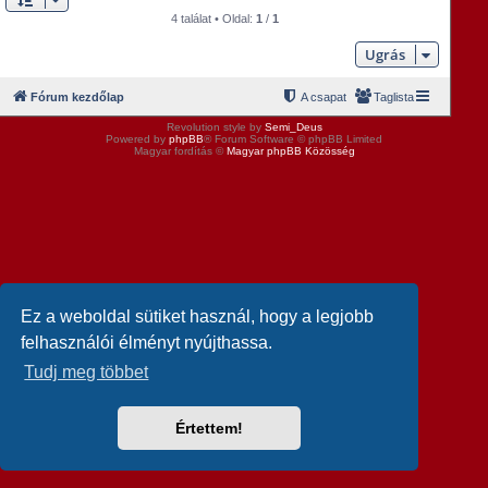
4 találat • Oldal:
1
/
1
Ugrás
Fórum kezdőlap
A csapat
Taglista
Revolution style by
Semi_Deus
Powered by
phpBB
® Forum Software © phpBB Limited
Magyar fordítás ©
Magyar phpBB Közösség
Ez a weboldal sütiket használ, hogy a legjobb
felhasználói élményt nyújthassa.
Tudj meg többet
Értettem!