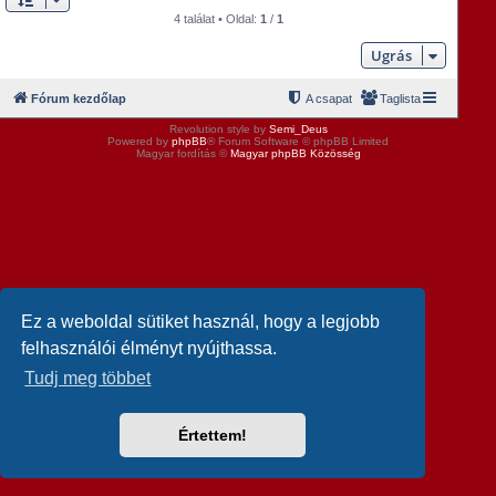
4 találat • Oldal:
1
/
1
Ugrás
Fórum kezdőlap
A csapat
Taglista
Revolution style by
Semi_Deus
Powered by
phpBB
® Forum Software © phpBB Limited
Magyar fordítás ©
Magyar phpBB Közösség
Ez a weboldal sütiket használ, hogy a legjobb
felhasználói élményt nyújthassa.
Tudj meg többet
Értettem!