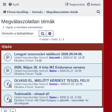
GyIK
Regisztráció
Belépés
K
Fórum kezdőlap
Keresés
Megválaszolatlan témák
e
Megválaszolatlan témák
r
Ugrás a részletes kereséshez
e
Keresés
Részletes keresés
s
4 találat • Oldal:
1
/
1
é
TÉMÁK
s
Lengyel szezonzáró találkozó 2026.09.04-06.
Utolsó hozzászólás Szerző:
kiszsebi
«
2026.07.20. 13:35
Elküldve Fórum:
Túrák
2026. Május 30. 4 órás MZ Endurance verseny
Utolsó hozzászólás Szerző:
Samu
«
2026.01.27. 16:39
Elküldve Fórum:
Túrák
OLVASD EL, MIELŐTT KÉRDÉST TESZEL FEL!!!
Utolsó hozzászólás Szerző:
Gexxx
«
2009.07.23. 12:33
Elküldve Fórum:
Szervíz
Tudnivalók - olvasd el!
Utolsó hozzászólás Szerző:
Samu
«
2008.11.16. 17:56
Elküldve Fórum:
MZ Club Hungary-s ajándék-, használati- és
dísztárgyak