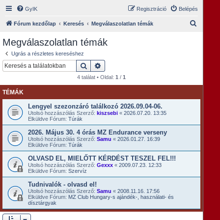
GyIK
Regisztráció
Belépés
K
Fórum kezdőlap
Keresés
Megválaszolatlan témák
e
Megválaszolatlan témák
r
Ugrás a részletes kereséshez
e
Keresés
Részletes keresés
s
4 találat • Oldal:
1
/
1
é
TÉMÁK
s
Lengyel szezonzáró találkozó 2026.09.04-06.
Utolsó hozzászólás Szerző:
kiszsebi
«
2026.07.20. 13:35
Elküldve Fórum:
Túrák
2026. Május 30. 4 órás MZ Endurance verseny
Utolsó hozzászólás Szerző:
Samu
«
2026.01.27. 16:39
Elküldve Fórum:
Túrák
OLVASD EL, MIELŐTT KÉRDÉST TESZEL FEL!!!
Utolsó hozzászólás Szerző:
Gexxx
«
2009.07.23. 12:33
Elküldve Fórum:
Szervíz
Tudnivalók - olvasd el!
Utolsó hozzászólás Szerző:
Samu
«
2008.11.16. 17:56
Elküldve Fórum:
MZ Club Hungary-s ajándék-, használati- és
dísztárgyak