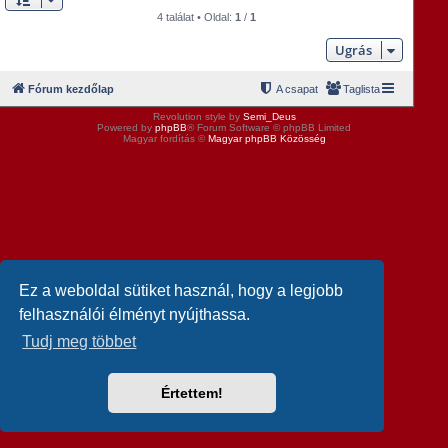
4 találat • Oldal:
1
/
1
Ugrás
Fórum kezdőlap
A csapat
Taglista
Revolution style by
Semi_Deus
Powered by
phpBB
® Forum Software © phpBB Limited
Magyar fordítás ©
Magyar phpBB Közösség
Ez a weboldal sütiket használ, hogy a legjobb
felhasználói élményt nyújthassa.
Tudj meg többet
Értettem!