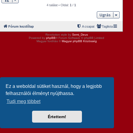
4 találat • Oldal:
1
/
1
Ugrás
Fórum kezdőlap
A csapat
Taglista
Revolution style by
Semi_Deus
Powered by
phpBB
® Forum Software © phpBB Limited
Magyar fordítás ©
Magyar phpBB Közösség
Ez a weboldal sütiket használ, hogy a legjobb
felhasználói élményt nyújthassa.
Tudj meg többet
Értettem!