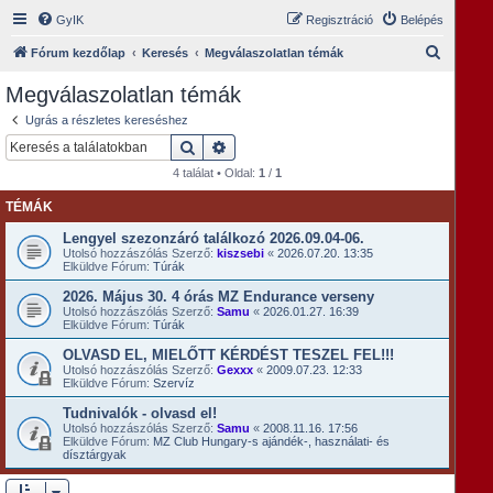
GyIK
Regisztráció
Belépés
K
Fórum kezdőlap
Keresés
Megválaszolatlan témák
e
Megválaszolatlan témák
r
Ugrás a részletes kereséshez
e
Keresés
Részletes keresés
s
4 találat • Oldal:
1
/
1
é
TÉMÁK
s
Lengyel szezonzáró találkozó 2026.09.04-06.
Utolsó hozzászólás Szerző:
kiszsebi
«
2026.07.20. 13:35
Elküldve Fórum:
Túrák
2026. Május 30. 4 órás MZ Endurance verseny
Utolsó hozzászólás Szerző:
Samu
«
2026.01.27. 16:39
Elküldve Fórum:
Túrák
OLVASD EL, MIELŐTT KÉRDÉST TESZEL FEL!!!
Utolsó hozzászólás Szerző:
Gexxx
«
2009.07.23. 12:33
Elküldve Fórum:
Szervíz
Tudnivalók - olvasd el!
Utolsó hozzászólás Szerző:
Samu
«
2008.11.16. 17:56
Elküldve Fórum:
MZ Club Hungary-s ajándék-, használati- és
dísztárgyak