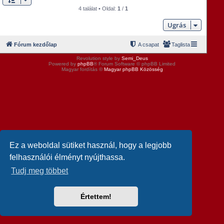
4 találat • Oldal:
1
/
1
Ugrás
Fórum kezdőlap
A csapat
Taglista
Revolution style by
Semi_Deus
Powered by
phpBB
® Forum Software © phpBB Limited
Magyar fordítás ©
Magyar phpBB Közösség
Ez a weboldal sütiket használ, hogy a legjobb
felhasználói élményt nyújthassa.
Tudj meg többet
Értettem!