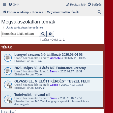
GyIK
Regisztráció
Belépés
K
Fórum kezdőlap
Keresés
Megválaszolatlan témák
e
Megválaszolatlan témák
r
Ugrás a részletes kereséshez
e
Keresés
Részletes keresés
s
4 találat • Oldal:
1
/
1
é
TÉMÁK
s
Lengyel szezonzáró találkozó 2026.09.04-06.
Utolsó hozzászólás Szerző:
kiszsebi
«
2026.07.20. 13:35
Elküldve Fórum:
Túrák
2026. Május 30. 4 órás MZ Endurance verseny
Utolsó hozzászólás Szerző:
Samu
«
2026.01.27. 16:39
Elküldve Fórum:
Túrák
OLVASD EL, MIELŐTT KÉRDÉST TESZEL FEL!!!
Utolsó hozzászólás Szerző:
Gexxx
«
2009.07.23. 12:33
Elküldve Fórum:
Szervíz
Tudnivalók - olvasd el!
Utolsó hozzászólás Szerző:
Samu
«
2008.11.16. 17:56
Elküldve Fórum:
MZ Club Hungary-s ajándék-, használati- és
dísztárgyak