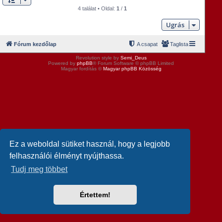
4 találat • Oldal:
1
/
1
Ugrás
Fórum kezdőlap
A csapat
Taglista
Revolution style by
Semi_Deus
Powered by
phpBB
® Forum Software © phpBB Limited
Magyar fordítás ©
Magyar phpBB Közösség
Ez a weboldal sütiket használ, hogy a legjobb
felhasználói élményt nyújthassa.
Tudj meg többet
Értettem!