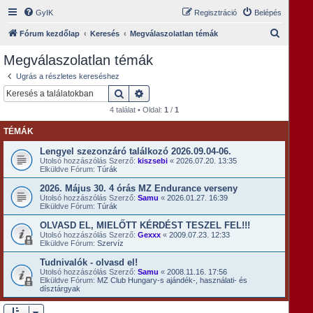
GyIK
Regisztráció
Belépés
K
Fórum kezdőlap
Keresés
Megválaszolatlan témák
e
Megválaszolatlan témák
r
Ugrás a részletes kereséshez
e
Keresés
Részletes keresés
s
4 találat • Oldal:
1
/
1
é
TÉMÁK
s
Lengyel szezonzáró találkozó 2026.09.04-06.
Utolsó hozzászólás Szerző:
kiszsebi
«
2026.07.20. 13:35
Elküldve Fórum:
Túrák
2026. Május 30. 4 órás MZ Endurance verseny
Utolsó hozzászólás Szerző:
Samu
«
2026.01.27. 16:39
Elküldve Fórum:
Túrák
OLVASD EL, MIELŐTT KÉRDÉST TESZEL FEL!!!
Utolsó hozzászólás Szerző:
Gexxx
«
2009.07.23. 12:33
Elküldve Fórum:
Szervíz
Tudnivalók - olvasd el!
Utolsó hozzászólás Szerző:
Samu
«
2008.11.16. 17:56
Elküldve Fórum:
MZ Club Hungary-s ajándék-, használati- és
dísztárgyak