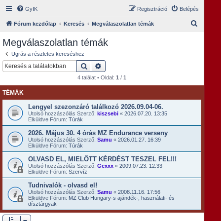
GyIK
Regisztráció
Belépés
K
Fórum kezdőlap
Keresés
Megválaszolatlan témák
e
Megválaszolatlan témák
r
Ugrás a részletes kereséshez
e
Keresés
Részletes keresés
s
4 találat • Oldal:
1
/
1
é
TÉMÁK
s
Lengyel szezonzáró találkozó 2026.09.04-06.
Utolsó hozzászólás Szerző:
kiszsebi
«
2026.07.20. 13:35
Elküldve Fórum:
Túrák
2026. Május 30. 4 órás MZ Endurance verseny
Utolsó hozzászólás Szerző:
Samu
«
2026.01.27. 16:39
Elküldve Fórum:
Túrák
OLVASD EL, MIELŐTT KÉRDÉST TESZEL FEL!!!
Utolsó hozzászólás Szerző:
Gexxx
«
2009.07.23. 12:33
Elküldve Fórum:
Szervíz
Tudnivalók - olvasd el!
Utolsó hozzászólás Szerző:
Samu
«
2008.11.16. 17:56
Elküldve Fórum:
MZ Club Hungary-s ajándék-, használati- és
dísztárgyak