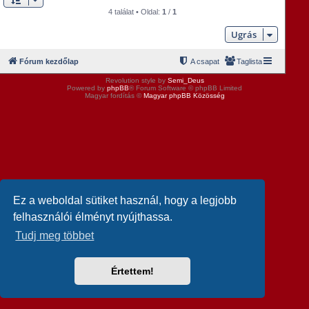
4 találat • Oldal:
1
/
1
Ugrás
Fórum kezdőlap
A csapat
Taglista
Revolution style by
Semi_Deus
Powered by
phpBB
® Forum Software © phpBB Limited
Magyar fordítás ©
Magyar phpBB Közösség
Ez a weboldal sütiket használ, hogy a legjobb
felhasználói élményt nyújthassa.
Tudj meg többet
Értettem!