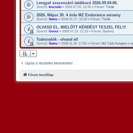
Lengyel szezonzáró találkozó 2026.09.04-06.
Szerző:
kiszsebi
»
2026.07.20. 13:35
» Fórum:
Túrák
2026. Május 30. 4 órás MZ Endurance verseny
Szerző:
Samu
»
2026.01.27. 16:39
» Fórum:
Túrák
OLVASD EL, MIELŐTT KÉRDÉST TESZEL FEL!!!
Szerző:
Gexxx
»
2009.07.23. 12:33
» Fórum:
Szervíz
Tudnivalók - olvasd el!
Szerző:
Samu
»
2008.11.16. 17:56
» Fórum:
MZ Club Hungary-s aj
Ugrás a részletes kereséshez
Fórum kezdőlap