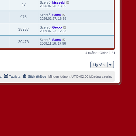
Szerző:
kiszsebi
47
2026.07.20. 13:35
Szerző:
Samu
976
2026.01.27. 16:39
Szerző:
Gexxx
38987
2009.07.23. 12:33
Szerző:
Samu
30478
2008.11.16. 17:56
4 találat • Oldal:
1
/
1
Ugrás
t
Taglista
Sütik törlése
Minden időpont
UTC+02:00
időzóna szerinti