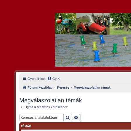
Gyors linkek
GyIK
Fórum kezdőlap
Keresés
Megválaszolatlan témák
Megválaszolatlan témák
Ugrás a részletes kereséshez
Keresés
Részletes keresés
TÉMÁK