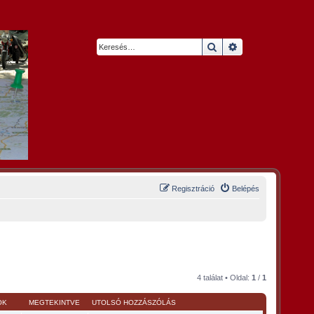
Keresés
Részletes keresés
Regisztráció
Belépés
4 találat • Oldal:
1
/
1
OK
MEGTEKINTVE
UTOLSÓ HOZZÁSZÓLÁS