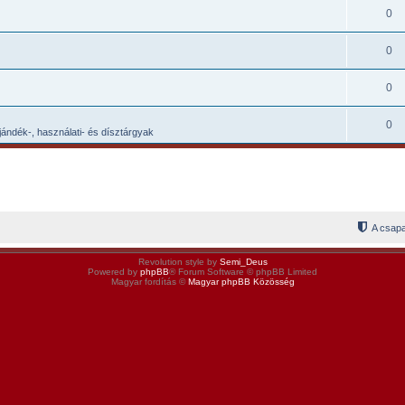
0
0
0
0
ándék-, használati- és dísztárgyak
A csapa
Revolution style by
Semi_Deus
Powered by
phpBB
® Forum Software © phpBB Limited
Magyar fordítás ©
Magyar phpBB Közösség