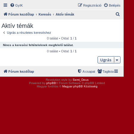
GyIK
Regisztráció
Belépés
K
Fórum kezdőlap
Keresés
Aktív témák
e
Aktív témák
r
Ugrás a részletes kereséshez
e
0 találat • Oldal:
1
/
1
s
Nincs a keresési feltételeknek megfelelő találat.
é
0 találat • Oldal:
1
/
1
s
Ugrás
Fórum kezdőlap
A csapat
Taglista
Revolution style by
Semi_Deus
Powered by
phpBB
® Forum Software © phpBB Limited
Magyar fordítás ©
Magyar phpBB Közösség