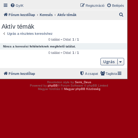
GyIK
Regisztráció
Belépés
K
Fórum kezdőlap
Keresés
Aktív témák
e
Aktív témák
r
Ugrás a részletes kereséshez
e
0 találat • Oldal:
1
/
1
s
Nincs a keresési feltételeknek megfelelő találat.
é
0 találat • Oldal:
1
/
1
s
Ugrás
Fórum kezdőlap
A csapat
Taglista
Revolution style by
Semi_Deus
Powered by
phpBB
® Forum Software © phpBB Limited
Magyar fordítás ©
Magyar phpBB Közösség