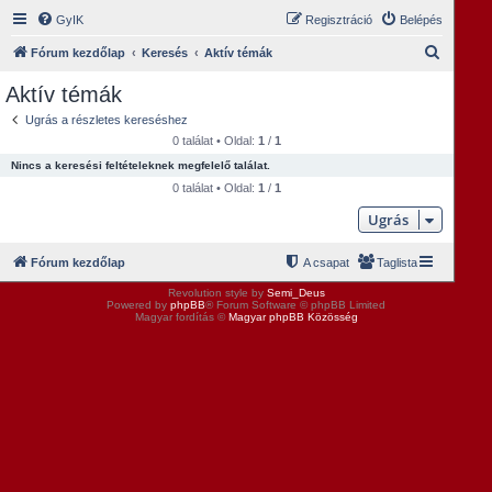
GyIK
Regisztráció
Belépés
K
Fórum kezdőlap
Keresés
Aktív témák
e
Aktív témák
r
Ugrás a részletes kereséshez
e
0 találat • Oldal:
1
/
1
s
Nincs a keresési feltételeknek megfelelő találat.
é
0 találat • Oldal:
1
/
1
s
Ugrás
Fórum kezdőlap
A csapat
Taglista
Revolution style by
Semi_Deus
Powered by
phpBB
® Forum Software © phpBB Limited
Magyar fordítás ©
Magyar phpBB Közösség