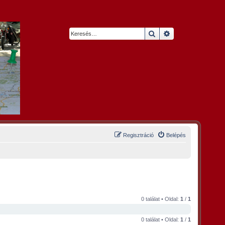
Keresés
Részletes keresés
Regisztráció
Belépés
0 találat • Oldal:
1
/
1
0 találat • Oldal:
1
/
1