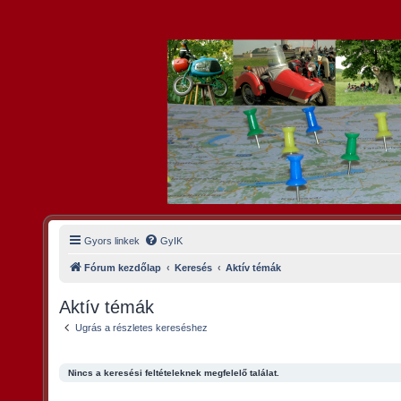
Gyors linkek
GyIK
Fórum kezdőlap
Keresés
Aktív témák
Aktív témák
Ugrás a részletes kereséshez
Nincs a keresési feltételeknek megfelelő találat.