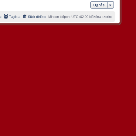
Ugrás
t
Taglista
Sütik törlése
Minden időpont
UTC+02:00
időzóna szerinti