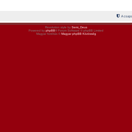
A csapa
Revolution style by
Semi_Deus
Powered by
phpBB
® Forum Software © phpBB Limited
Magyar fordítás ©
Magyar phpBB Közösség