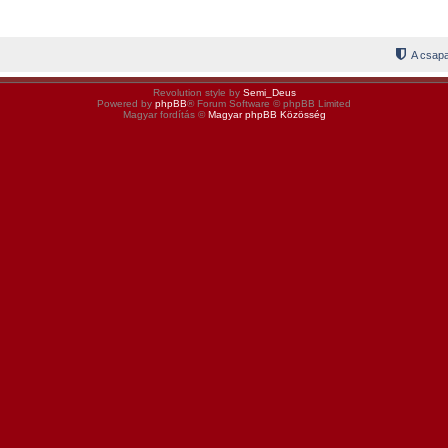
A csapa
Revolution style by
Semi_Deus
Powered by
phpBB
® Forum Software © phpBB Limited
Magyar fordítás ©
Magyar phpBB Közösség