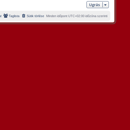
Ugrás
t
Taglista
Sütik törlése
Minden időpont
UTC+02:00
időzóna szerinti