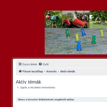
Gyors linkek
GyIK
Fórum kezdőlap
Keresés
Aktív témák
Aktív témák
Ugrás a részletes kereséshez
Nincs a keresési feltételeknek megfelelő találat.