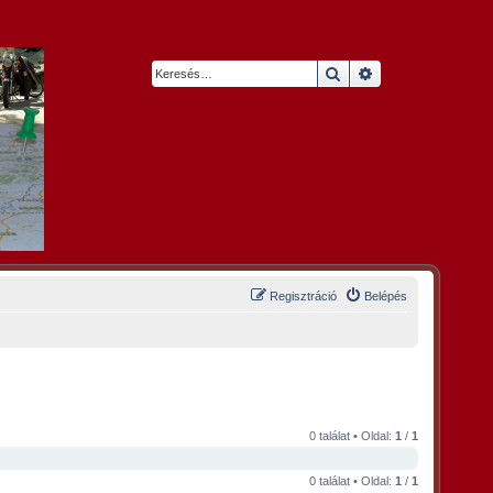
Keresés
Részletes keresés
Regisztráció
Belépés
0 találat • Oldal:
1
/
1
0 találat • Oldal:
1
/
1