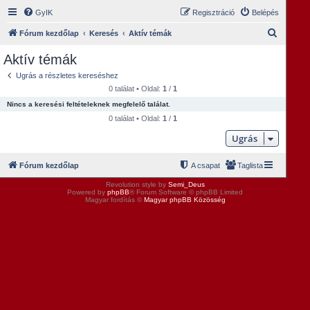
GyIK
Regisztráció
Belépés
K
Fórum kezdőlap
Keresés
Aktív témák
e
Aktív témák
r
Ugrás a részletes kereséshez
e
0 találat • Oldal:
1
/
1
s
Nincs a keresési feltételeknek megfelelő találat.
é
0 találat • Oldal:
1
/
1
s
Ugrás
Fórum kezdőlap
A csapat
Taglista
Revolution style by
Semi_Deus
Powered by
phpBB
® Forum Software © phpBB Limited
Magyar fordítás ©
Magyar phpBB Közösség