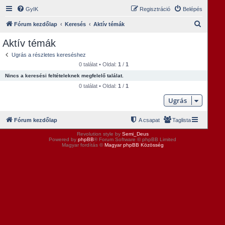
GyIK
Regisztráció
Belépés
K
Fórum kezdőlap
Keresés
Aktív témák
e
Aktív témák
r
Ugrás a részletes kereséshez
e
0 találat • Oldal:
1
/
1
s
Nincs a keresési feltételeknek megfelelő találat.
é
0 találat • Oldal:
1
/
1
s
Ugrás
Fórum kezdőlap
A csapat
Taglista
Revolution style by
Semi_Deus
Powered by
phpBB
® Forum Software © phpBB Limited
Magyar fordítás ©
Magyar phpBB Közösség