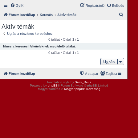
GyIK
Regisztráció
Belépés
K
Fórum kezdőlap
Keresés
Aktív témák
e
Aktív témák
r
Ugrás a részletes kereséshez
e
0 találat • Oldal:
1
/
1
s
Nincs a keresési feltételeknek megfelelő találat.
é
0 találat • Oldal:
1
/
1
s
Ugrás
Fórum kezdőlap
A csapat
Taglista
Revolution style by
Semi_Deus
Powered by
phpBB
® Forum Software © phpBB Limited
Magyar fordítás ©
Magyar phpBB Közösség