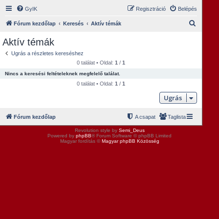
GyIK
Regisztráció
Belépés
K
Fórum kezdőlap
Keresés
Aktív témák
e
Aktív témák
r
Ugrás a részletes kereséshez
e
0 találat • Oldal:
1
/
1
s
Nincs a keresési feltételeknek megfelelő találat.
é
0 találat • Oldal:
1
/
1
s
Ugrás
Fórum kezdőlap
A csapat
Taglista
Revolution style by
Semi_Deus
Powered by
phpBB
® Forum Software © phpBB Limited
Magyar fordítás ©
Magyar phpBB Közösség