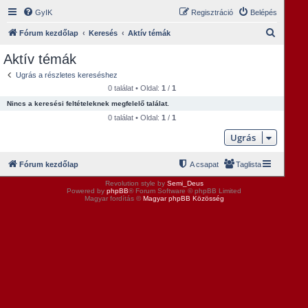
GyIK
Regisztráció
Belépés
K
Fórum kezdőlap
Keresés
Aktív témák
e
Aktív témák
r
Ugrás a részletes kereséshez
e
0 találat • Oldal:
1
/
1
s
Nincs a keresési feltételeknek megfelelő találat.
é
0 találat • Oldal:
1
/
1
s
Ugrás
Fórum kezdőlap
A csapat
Taglista
Revolution style by
Semi_Deus
Powered by
phpBB
® Forum Software © phpBB Limited
Magyar fordítás ©
Magyar phpBB Közösség