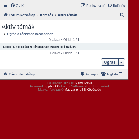
GyIK
Regisztráció
Belépés
K
Fórum kezdőlap
Keresés
Aktív témák
e
Aktív témák
r
Ugrás a részletes kereséshez
e
0 találat • Oldal:
1
/
1
s
Nincs a keresési feltételeknek megfelelő találat.
é
0 találat • Oldal:
1
/
1
s
Ugrás
Fórum kezdőlap
A csapat
Taglista
Revolution style by
Semi_Deus
Powered by
phpBB
® Forum Software © phpBB Limited
Magyar fordítás ©
Magyar phpBB Közösség