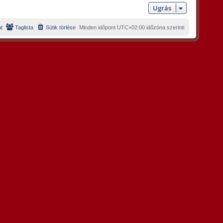
Ugrás
t
Taglista
Sütik törlése
Minden időpont
UTC+02:00
időzóna szerinti