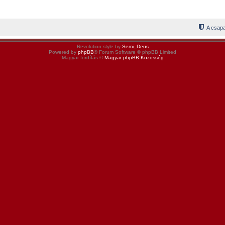
A csapa
Revolution style by
Semi_Deus
Powered by
phpBB
® Forum Software © phpBB Limited
Magyar fordítás ©
Magyar phpBB Közösség