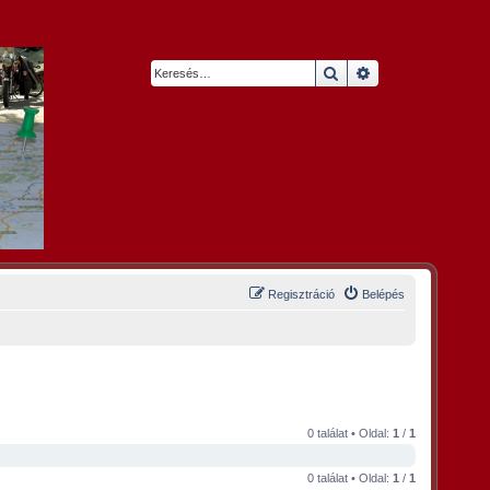
Keresés
Részletes keresés
Regisztráció
Belépés
0 találat • Oldal:
1
/
1
0 találat • Oldal:
1
/
1