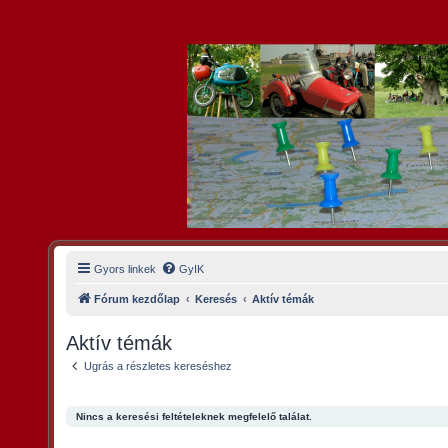
Gyors linkek
GyIK
Fórum kezdőlap
Keresés
Aktív témák
Aktív témák
Ugrás a részletes kereséshez
Nincs a keresési feltételeknek megfelelő találat.